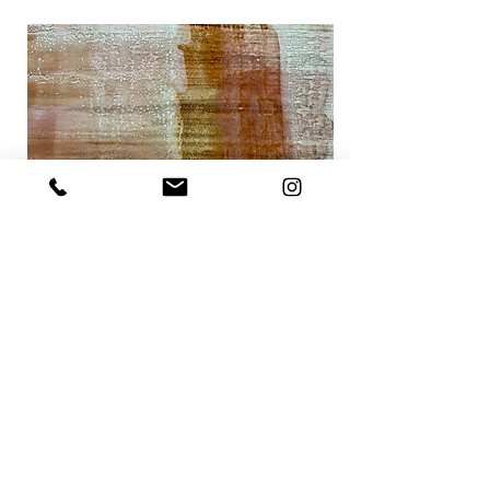
L’Artisanat comme
Signature
Toutes les pièces que nous réalisons
sont faites à la main. Les techniques
mises en œuvre ont été développées
au fur et à mesure des projets, en
renouvelant sans cesse nos outils pour