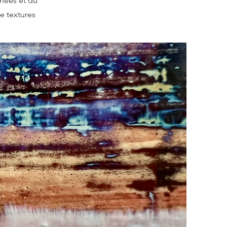
nées et du
de textures