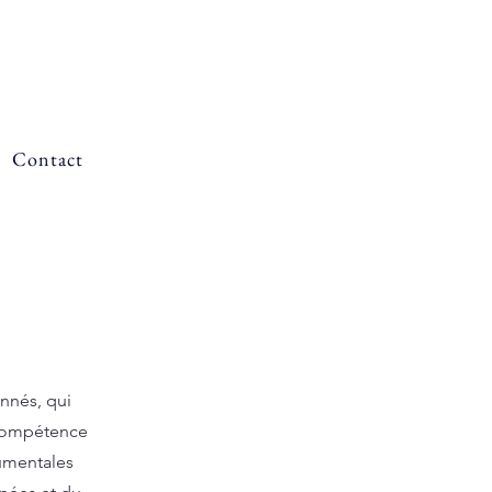
Contact
onnés, qui
 compétence
numentales