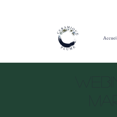
Accuei
Webin
mar