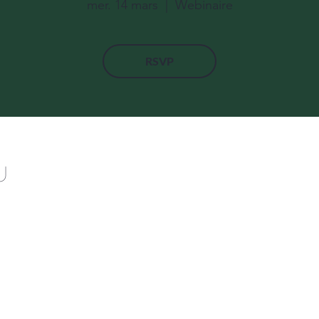
mer. 14 mars
  |  
Webinaire
RSVP
u