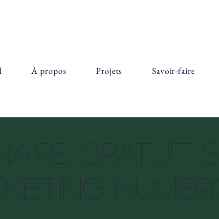
l
À propos
Projets
Savoir-faire
aire gratuit 
keting numér