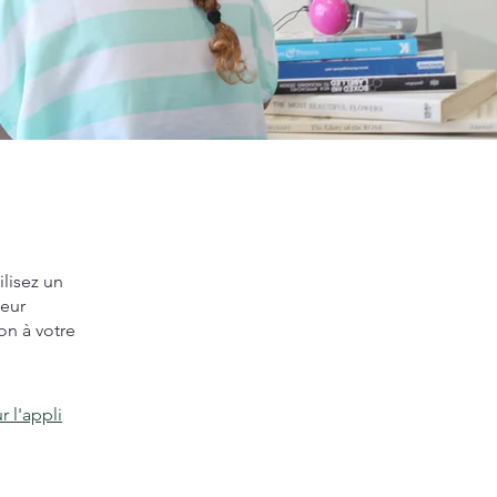
ilisez un
leur
on à votre
r l'appli