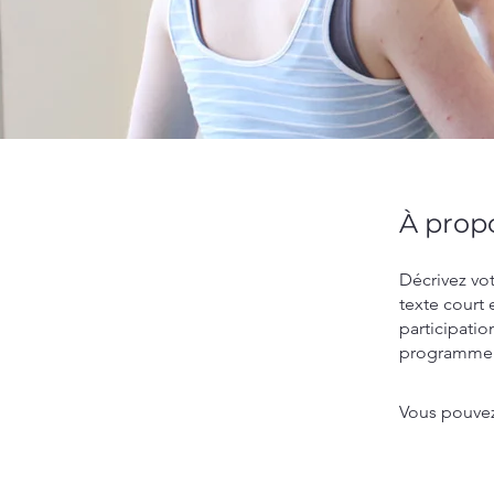
À prop
Décrivez vot
texte court 
participatio
programme
Vous pouvez