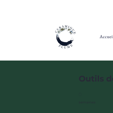
Accuei
Outils 
6 semaines
6
semaines